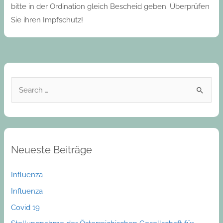
bitte in der Ordination gleich Bescheid geben. Überprüfen
Sie ihren Impfschutz!
S
e
a
r
Neueste Beiträge
c
h
Influenza
f
Influenza
o
Covid 19
r
: