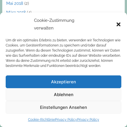
Mai 2018
(2)
März 2018
(4)
Cookie-Zustimmung
Dezember 2017
(1)
verwalten
November 2017
(1)
Oktober 2017
(2)
Um dir ein optimales Erlebnis zu bieten, verwenden wir Technologien wie
Cookies, um Geräteinformationen zu speichern und/oder darauf
September 2017
(2)
zuzugreifen. Wenn du diesen Technologien zustimmst, können wir Daten
wie das Surfverhalten oder eindeutige IDs auf dieser Website verarbeiten.
März 2017
(1)
Wenn du deine Zustimmung nicht erteilst oder zurückziehst, können
bestimmte Merkmale und Funktionen beeinträchtigt werden.
Akzeptieren
Ablehnen
Privacy Policy
|
Cookie-Richtlinie (EU)
Einstellungen Ansehen
Copyright © 2026
Dr. Martin Rupitz
| Powered by
Wordpress.
Cookie-Richtlinie
Privacy Policy
Privacy Policy