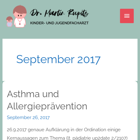
Skip
Main
to
content
Men
September 2017
Asthma und
Asthma
und
Allergieprävention
Allergieprävention
September 26, 2017
26.9.2017 genaue Aufklärung in der Ordination einige
Kernaussagen zum Thema (lt. pädiatrie up2date 2/2107)