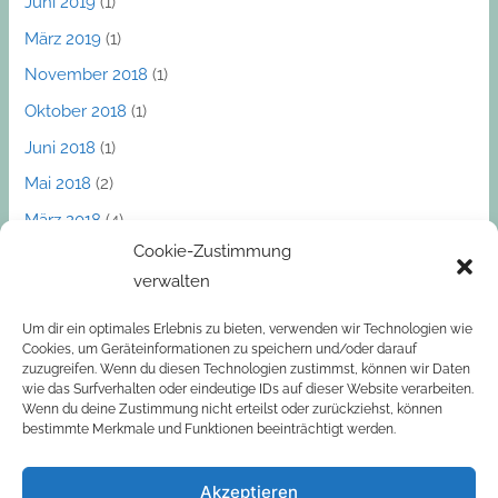
Juni 2019
(1)
März 2019
(1)
November 2018
(1)
Oktober 2018
(1)
Juni 2018
(1)
Mai 2018
(2)
März 2018
(4)
Cookie-Zustimmung
Dezember 2017
(1)
verwalten
November 2017
(1)
Oktober 2017
(2)
Um dir ein optimales Erlebnis zu bieten, verwenden wir Technologien wie
Cookies, um Geräteinformationen zu speichern und/oder darauf
September 2017
(2)
zuzugreifen. Wenn du diesen Technologien zustimmst, können wir Daten
wie das Surfverhalten oder eindeutige IDs auf dieser Website verarbeiten.
März 2017
(1)
Wenn du deine Zustimmung nicht erteilst oder zurückziehst, können
bestimmte Merkmale und Funktionen beeinträchtigt werden.
Akzeptieren