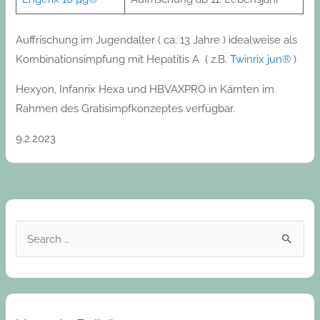
Auffrischung im Jugendalter ( ca. 13 Jahre ) idealweise als
Kombinationsimpfung mit Hepatitis A ( z.B.
Twinrix jun®
)
Hexyon, Infanrix Hexa und HBVAXPRO in Kärnten im
Rahmen des Gratisimpfkonzeptes verfügbar.
9.2.2023
S
e
a
r