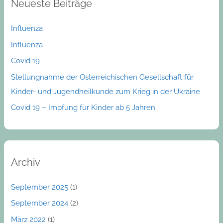
Neueste Beiträge
c
h
Influenza
f
Influenza
o
Covid 19
r
:
Stellungnahme der Österreichischen Gesellschaft für
Kinder- und Jugendheilkunde zum Krieg in der Ukraine
Covid 19 – Impfung für Kinder ab 5 Jahren
Archiv
September 2025
(1)
September 2024
(2)
März 2022
(1)