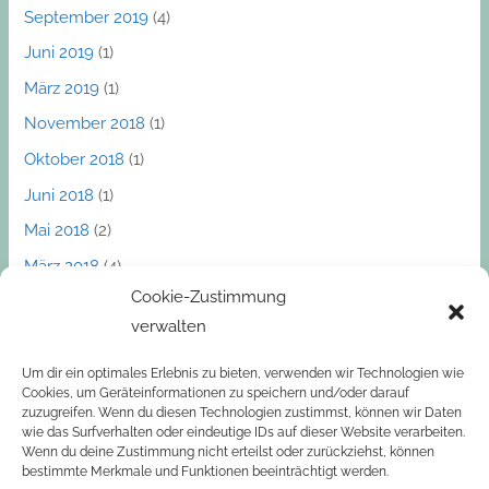
September 2019
(4)
Juni 2019
(1)
März 2019
(1)
November 2018
(1)
Oktober 2018
(1)
Juni 2018
(1)
Mai 2018
(2)
März 2018
(4)
Cookie-Zustimmung
Dezember 2017
(1)
verwalten
November 2017
(1)
Oktober 2017
(2)
Um dir ein optimales Erlebnis zu bieten, verwenden wir Technologien wie
Cookies, um Geräteinformationen zu speichern und/oder darauf
September 2017
(2)
zuzugreifen. Wenn du diesen Technologien zustimmst, können wir Daten
wie das Surfverhalten oder eindeutige IDs auf dieser Website verarbeiten.
März 2017
(1)
Wenn du deine Zustimmung nicht erteilst oder zurückziehst, können
bestimmte Merkmale und Funktionen beeinträchtigt werden.