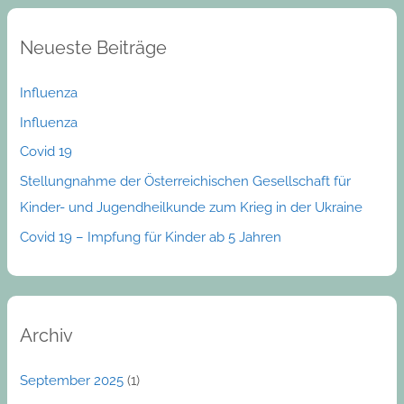
r
Neueste Beiträge
c
h
Influenza
f
Influenza
o
Covid 19
r
:
Stellungnahme der Österreichischen Gesellschaft für
Kinder- und Jugendheilkunde zum Krieg in der Ukraine
Covid 19 – Impfung für Kinder ab 5 Jahren
Archiv
September 2025
(1)