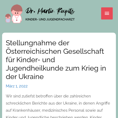
Skip
Main
to
content
Men
Beitrags-
Navigation
Stellungnahme der
Österreichischen Gesellschaft
für Kinder- und
Jugendheilkunde zum Krieg in
der Ukraine
März 1, 2022
Wir sind zutiefst betroffen über die zahlreichen
schrecklichen Berichte aus der Ukraine, in denen Angriffe
auf Krankenhäuser, medizinisches Personal sowie auf
Kinder und Jugendliche beschrieben werden. Kinder