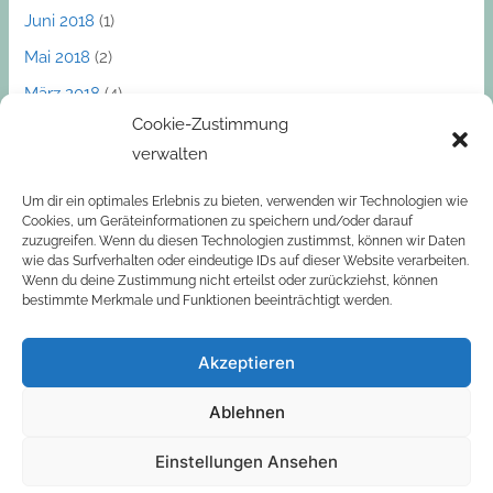
Juni 2018
(1)
Mai 2018
(2)
März 2018
(4)
Cookie-Zustimmung
Dezember 2017
(1)
verwalten
November 2017
(1)
Oktober 2017
(2)
Um dir ein optimales Erlebnis zu bieten, verwenden wir Technologien wie
Cookies, um Geräteinformationen zu speichern und/oder darauf
September 2017
(2)
zuzugreifen. Wenn du diesen Technologien zustimmst, können wir Daten
wie das Surfverhalten oder eindeutige IDs auf dieser Website verarbeiten.
März 2017
(1)
Wenn du deine Zustimmung nicht erteilst oder zurückziehst, können
bestimmte Merkmale und Funktionen beeinträchtigt werden.
Akzeptieren
Ablehnen
Privacy Policy
|
Cookie-Richtlinie (EU)
Einstellungen Ansehen
Copyright © 2026
Dr. Martin Rupitz
| Powered by
Wordpress.