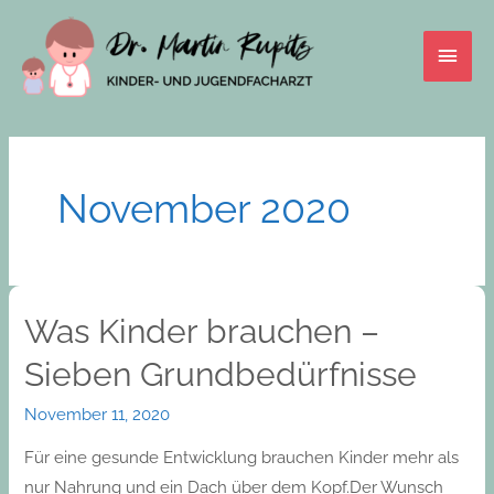
Skip
Main
to
content
Men
November 2020
Was Kinder brauchen –
Was
Kinder
Sieben Grundbedürfnisse
brauchen
–
November 11, 2020
Sieben
Für eine gesunde Entwicklung brauchen Kinder mehr als
Grundbedürfnisse
nur Nahrung und ein Dach über dem Kopf.Der Wunsch