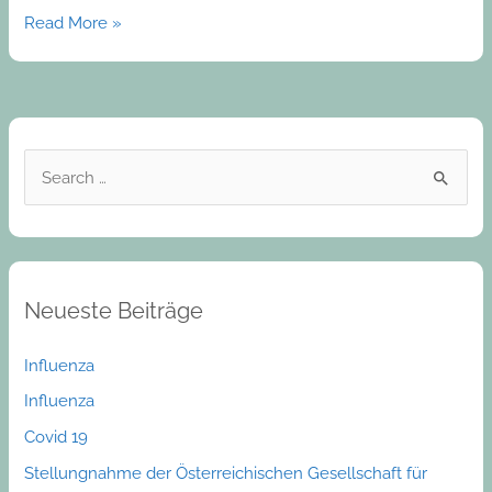
Read More »
S
e
a
r
Neueste Beiträge
c
h
Influenza
f
Influenza
o
Covid 19
r
:
Stellungnahme der Österreichischen Gesellschaft für