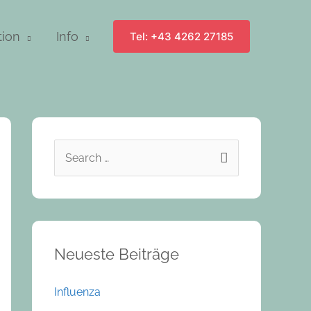
tion
Info
Tel: +43 4262 27185
S
e
a
r
c
Neueste Beiträge
h
Influenza
f