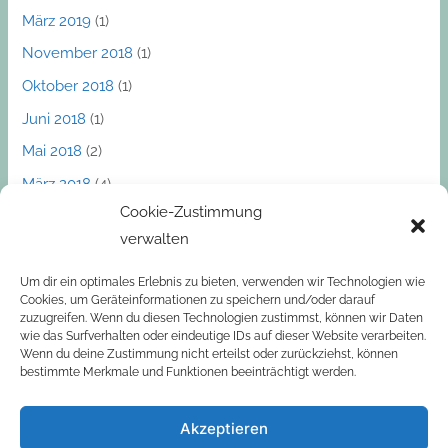
März 2019
(1)
November 2018
(1)
Oktober 2018
(1)
Juni 2018
(1)
Mai 2018
(2)
März 2018
(4)
Cookie-Zustimmung
Dezember 2017
(1)
verwalten
November 2017
(1)
Oktober 2017
(2)
Um dir ein optimales Erlebnis zu bieten, verwenden wir Technologien wie
Cookies, um Geräteinformationen zu speichern und/oder darauf
September 2017
(2)
zuzugreifen. Wenn du diesen Technologien zustimmst, können wir Daten
wie das Surfverhalten oder eindeutige IDs auf dieser Website verarbeiten.
März 2017
(1)
Wenn du deine Zustimmung nicht erteilst oder zurückziehst, können
bestimmte Merkmale und Funktionen beeinträchtigt werden.
Akzeptieren